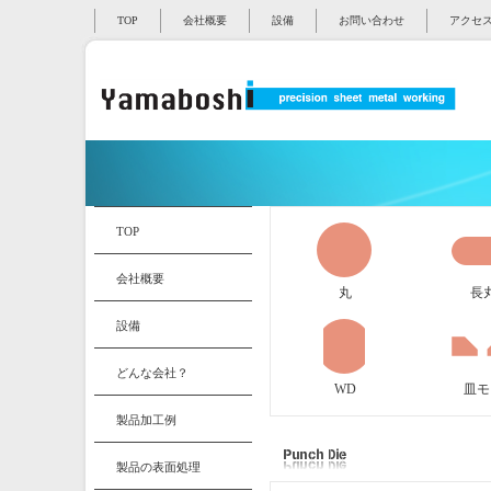
TOP
会社概要
設備
お問い合わせ
アクセ
TOP
会社概要
丸
長
設備
どんな会社？
WD
皿モ
製品加工例
製品の表面処理