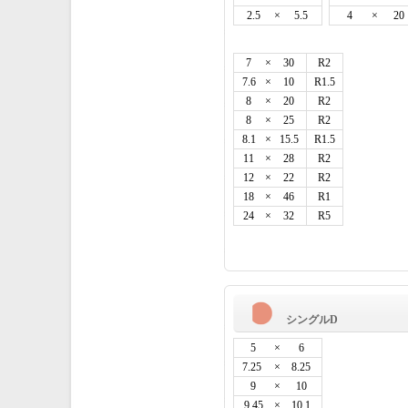
2.5
×
5.5
4
×
20
7
×
30
R2
7.6
×
10
R1.5
8
×
20
R2
8
×
25
R2
8.1
×
15.5
R1.5
11
×
28
R2
12
×
22
R2
18
×
46
R1
24
×
32
R5
シングルD
5
×
6
7.25
×
8.25
9
×
10
9.45
×
10.1