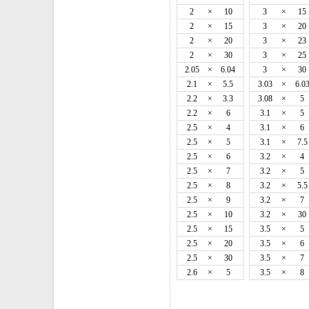
2
×
10
3
×
15
2
×
15
3
×
20
2
×
20
3
×
23
2
×
30
3
×
25
2.05
×
6.04
3
×
30
2.1
×
5.5
3.03
×
6.0
2.2
×
3.3
3.08
×
5
2.2
×
6
3.1
×
5
2.5
×
4
3.1
×
6
2.5
×
5
3.1
×
7.5
2.5
×
6
3.2
×
4
2.5
×
7
3.2
×
5
2.5
×
8
3.2
×
5.5
2.5
×
9
3.2
×
7
2.5
×
10
3.2
×
30
2.5
×
15
3.5
×
5
2.5
×
20
3.5
×
6
2.5
×
30
3.5
×
7
2.6
×
5
3.5
×
8