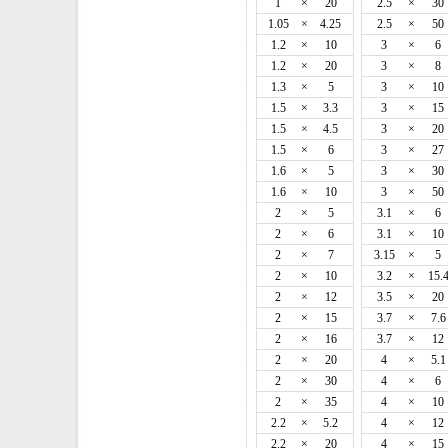
1
×
20
2.5
×
30
1.05
×
4.25
2.5
×
50
1.2
×
10
3
×
6
1.2
×
20
3
×
8
1.3
×
5
3
×
10
1.5
×
3.3
3
×
15
1.5
×
4.5
3
×
20
1.5
×
6
3
×
27
1.6
×
5
3
×
30
1.6
×
10
3
×
50
2
×
5
3.1
×
6
2
×
6
3.1
×
10
2
×
7
3.15
×
5
2
×
10
3.2
×
15.
2
×
12
3.5
×
20
2
×
15
3.7
×
7.6
2
×
16
3.7
×
12
2
×
20
4
×
5.1
2
×
30
4
×
6
2
×
35
4
×
10
2.2
×
5.2
4
×
12
2.2
×
20
4
×
15