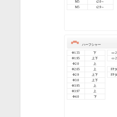
M5
t2.0～
M5
t2.9～
ハーフシャー
Φ1.55
下
▭ 2
Φ1.95
上下
▭ 2
Φ2.0
上
Φ2.05
上
FP
Φ2.9
上下
FP
Φ3.0
上下
Φ3.95
上
Φ3.97
上
Φ4.0
下