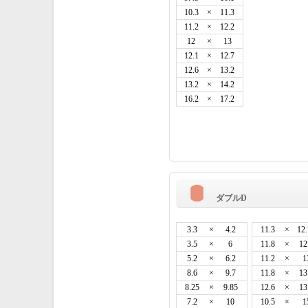
10.3
×
11.3
11.2
×
12.2
12
×
13
12.1
×
12.7
12.6
×
13.2
13.2
×
14.2
16.2
×
17.2
ダブルD
3.3
×
4.2
11.3
×
12
3.5
×
6
11.8
×
12
5.2
×
6.2
11.2
×
1
8.6
×
9.7
11.8
×
13
8.25
×
9.85
12.6
×
13
7.2
×
10
10.5
×
1