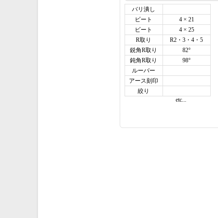
バリ潰し
ビート
4 × 21
ビート
4 × 25
R取り
R2・3・4・5
鋭角R取り
82°
鈍角R取り
98°
ルーバー
アース刻印
絞り
etc...